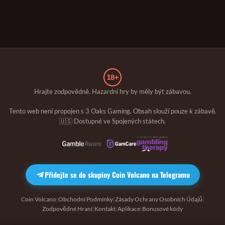
18+
Hrajte zodpovědně. Hazardní hry by měly být zábavou.
Tento web není propojen s
3 Oaks Gaming
. Obsah slouží pouze k zábavě.
🇺🇸 Dostupné ve Spojených státech.
Přidejte se do skupiny Coin Volcano na Telegramu
Coin Volcano
Obchodní Podmínky
Zásady Ochrany Osobních Údajů
|
|
|
Zodpovědné Hraní
Kontakt
Aplikace
Bonusové kódy
|
|
|