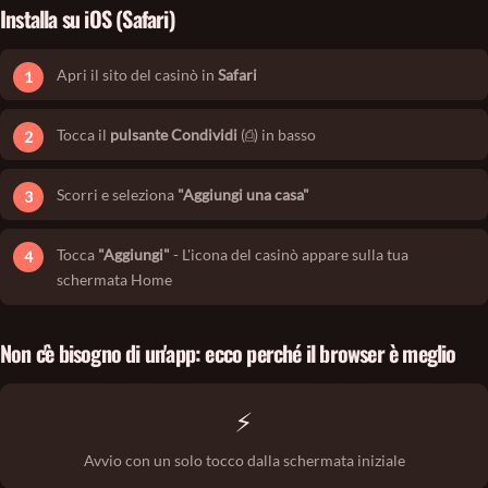
Installa su iOS (Safari)
Apri il sito del casinò in
Safari
Tocca il
pulsante Condividi
(⎙) in basso
Scorri e seleziona
"Aggiungi una casa"
Tocca
"Aggiungi"
- L'icona del casinò appare sulla tua
schermata Home
Non c'è bisogno di un'app: ecco perché il browser è meglio
⚡
Avvio con un solo tocco dalla schermata iniziale