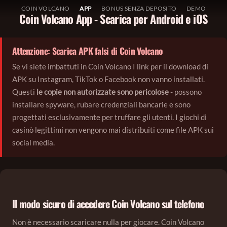
Vai
C
COIN VOLCANO
APP
BONUS SENZA DEPOSITO
DEMO
Coin Volcano
App - Scarica per Android e iOS
al
a
contenuto
s
a
Attenzione: Scarica APK falsi di
Coin Volcano
A
Se vi siete imbattuti in
Coin Volcano
I link per il download di
p
APK su Instagram, TikTok o Facebook non vanno installati.
p
Questi
le copie non autorizzate sono pericolose
- possono
C
installare spyware, rubare credenziali bancarie e sono
o
progettati esclusivamente per truffare gli utenti. I giochi di
i
casinò legittimi non vengono mai distribuiti come file APK sui
n
social media.
V
o
l
c
a
Il modo sicuro di accedere
Coin Volcano
sul telefono
n
o
Non è necessario scaricare nulla per giocare.
Coin Volcano