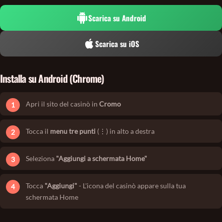
e
Scarica su Android
i
O
Scarica su iOS
S
Installa su Android (Chrome)
Apri il sito del casinò in
Cromo
Tocca il
menu tre punti
(⋮) in alto a destra
Seleziona
"Aggiungi a schermata Home"
Tocca
"Aggiungi"
- L'icona del casinò appare sulla tua
schermata Home