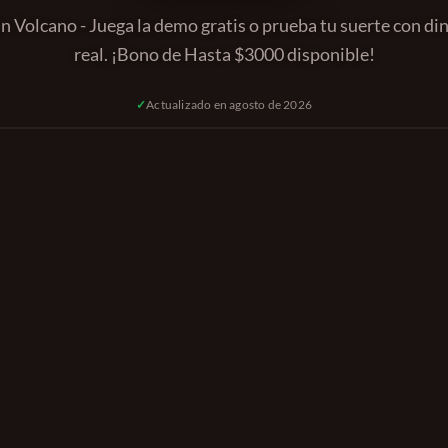
n Volcano
- Juega la demo gratis o prueba tu suerte con di
real. ¡Bono de Hasta $3000 disponible!
✓
Actualizado en agosto de 2026
 DINERO REAL
BA GRATIS
taforma certificada
🔒
Pago Seguro