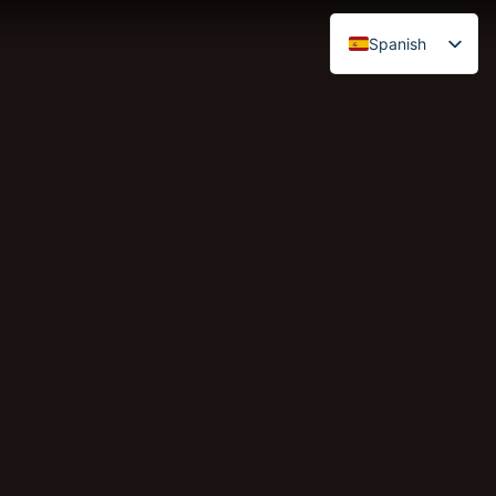
Spanish
English
French
German
Italian
Portuguese
Polish
Czech